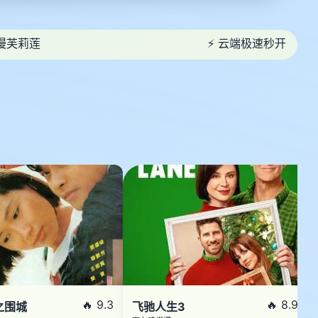
漫芙莉莲
⚡ 云端极速秒开
🔥 9.3
🔥 8.9
之围城
飞驰人生3