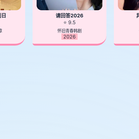
判日
请回答2026
⭐ 9.5
章
怀旧青春韩剧
2026