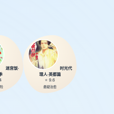
迷宫饭·
时光代
季
理人·英都篇
4
⭐ 9.6
险
悬疑治愈