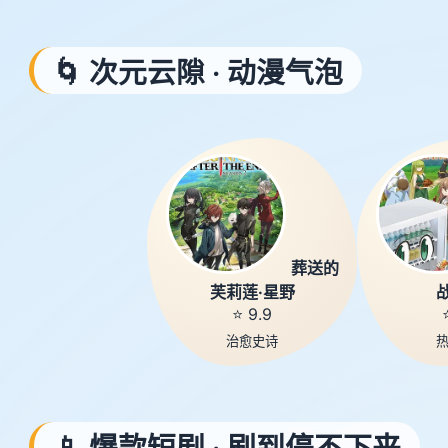
🌀 次元云隙 · 动漫气泡
葬送的
芙莉莲·星野
⭐ 9.9
治愈史诗
📱 爆款短剧 · 刷到停不下来