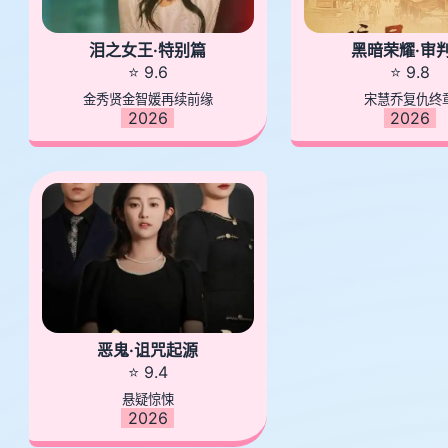
泪之女王·特别篇
黑暗荣耀·审
⭐ 9.6
⭐ 9.8
金秀贤金智媛再续前缘
宋慧乔复仇终
2026
2026
恶鬼·诅咒起源
⭐ 9.4
悬疑惊悚
2026