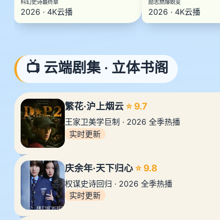
科幻史诗最终章
励志燃爆蜕变
2026 · 4K云播
2026 · 4K云播
📺 云端剧集 · 立体书阁
繁花·沪上烟云
⭐ 9.7
王家卫美学巨制 · 2026 全季热播
实时更新
庆余年·天下归心
⭐ 9.8
权谋史诗回归 · 2026 全季热播
实时更新