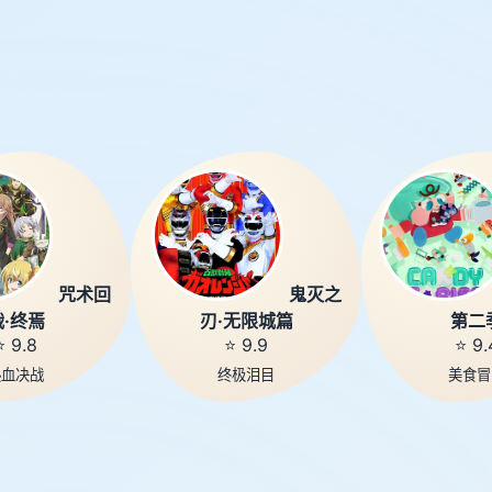
咒术回
鬼灭之
战·终焉
刃·无限城篇
第二
⭐ 9.8
⭐ 9.9
⭐ 9.
热血决战
终极泪目
美食冒