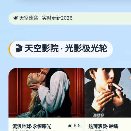
🕊️ 天空速递 · 实时更新2026
🎬 天空影院 · 光影极光轮
🔥 9.5
流浪地球·永恒曙光
热辣滚烫·逆鳞