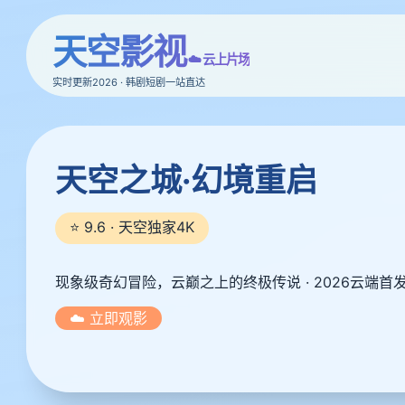
天空影视
☁️ 云上片场
实时更新2026 · 韩剧短剧一站直达
天空之城·幻境重启
⭐ 9.6 · 天空独家4K
现象级奇幻冒险，云巅之上的终极传说 · 2026云端首
☁️ 立即观影