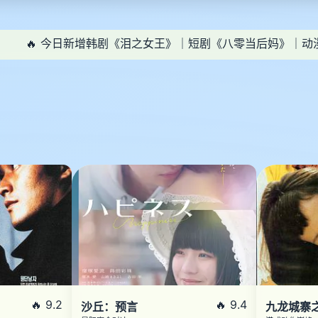
🔥 今日新增韩剧《泪之女王》｜短剧《八零当后妈》｜动
🔥 9.2
🔥 9.4
沙丘：预言
九龙城寨