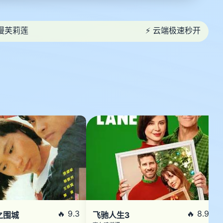
漫芙莉莲
⚡ 云端极速秒开
🔥 9.3
🔥 8.9
之围城
飞驰人生3