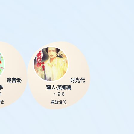
迷宫饭·
时光代
季
理人·英都篇
4
⭐ 9.6
险
悬疑治愈