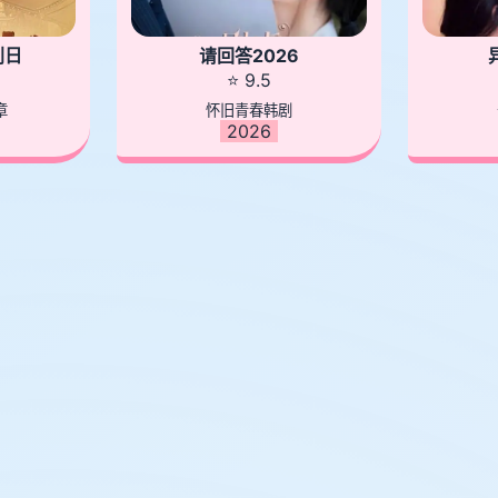
判日
请回答2026
⭐ 9.5
章
怀旧青春韩剧
2026