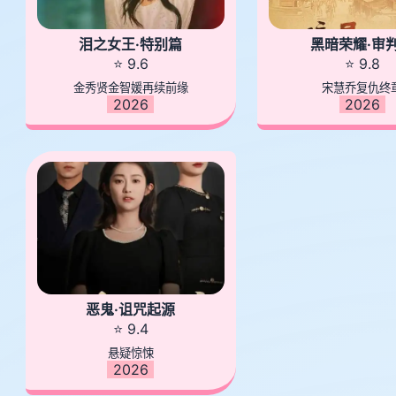
泪之女王·特别篇
黑暗荣耀·审
⭐ 9.6
⭐ 9.8
金秀贤金智媛再续前缘
宋慧乔复仇终
2026
2026
恶鬼·诅咒起源
⭐ 9.4
悬疑惊悚
2026