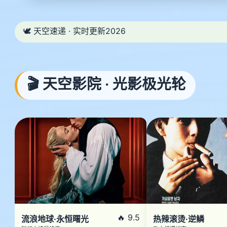
🕊️ 天空速递 · 实时更新2026
🎬 天空影院 · 光影极光轮
🔥 9.5
流浪地球·永恒曙光
热辣滚烫·逆鳞