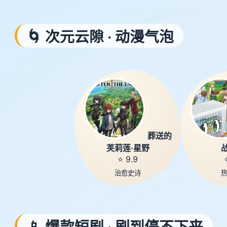
🌀 次元云隙 · 动漫气泡
葬送的
芙莉莲·星野
⭐ 9.9
治愈史诗
📱 爆款短剧 · 刷到停不下来