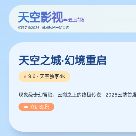
天空影视
☁️ 云上片场
实时更新2026 · 韩剧短剧一站直达
天空之城·幻境重启
⭐ 9.6 · 天空独家4K
现象级奇幻冒险，云巅之上的终极传说 · 2026云端首
☁️ 立即观影