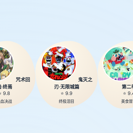
咒术回
鬼灭之
战·终焉
刃·无限城篇
第二
⭐ 9.8
⭐ 9.9
⭐ 9.
热血决战
终极泪目
美食冒