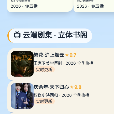
科幻史诗最终章
励志燃爆蜕变
2026 · 4K云播
2026 · 4K云播
📺 云端剧集 · 立体书阁
繁花·沪上烟云
⭐ 9.7
王家卫美学巨制 · 2026 全季热播
实时更新
庆余年·天下归心
⭐ 9.8
权谋史诗回归 · 2026 全季热播
实时更新